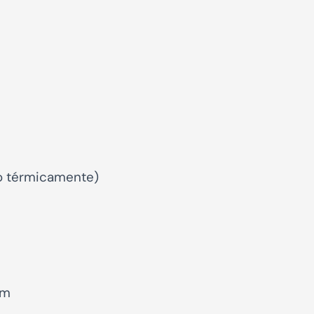
do térmicamente)
mm