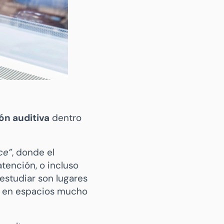
ón auditiva
dentro
ce”
, donde el
tención, o incluso
estudiar son lugares
os en espacios mucho